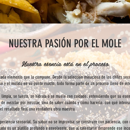
NUESTRA PASIÓN POR EL MOLE
Nuestra esencia está en el proceso
ada elemento que lo compone. Desde la selección minuciosa de los chiles secos,
iso y el molido en su punto exacto, todo forma parte de un proceso lleno de int
 limpia, se tuesta, se hidrata o se muele con cuidado, entendiendo que su esen
ta de mezclar por mezclar, sino de saber cuándo y cómo hacerlo, con qué intens
el resultado final una verdadera obra maestra.
periencia sensorial. Su sabor no se improvisa: se construye con paciencia, con
ultado es un platillo profundo y envolvente, que al calentarse desprende ese in